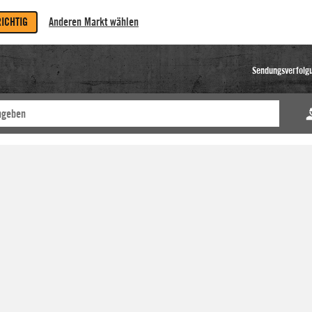
RICHTIG
Anderen Markt wählen
Sendungsverfolg