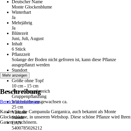
Deutscher Name
Monte Glockenblume
Winterhart
Ja
Mehrjährig
Ja
Blütezeit
Juni, Juli, August
Inhalt
6 Stück
Pflanzzeit
Solange der Boden nicht gefroren ist, kann diese Pflanze
ausgepflanzt werden
Standort
Sonne
Mehr anzeigen
Größe ohne Topf
10 cm - 15 cm
Beschreibung
Anwendungsbereich
Gruppenpflanzung
Bereich überspringen
Wuchshöhe ausgewachsen ca.
25 cm
Kaufen Sie die Campanula Garganica, auch bekannt als Monte
Variante
Glockenblume, in unserem Webshop. Diese schöne Pflanze wird Ihren
Staude
Garten verschönern.
EAN
5400785026212