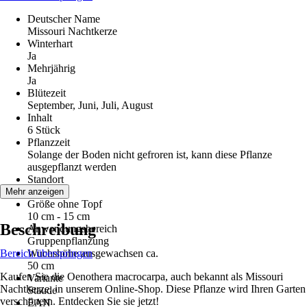
Deutscher Name
Missouri Nachtkerze
Winterhart
Ja
Mehrjährig
Ja
Blütezeit
September, Juni, Juli, August
Inhalt
6 Stück
Pflanzzeit
Solange der Boden nicht gefroren ist, kann diese Pflanze
ausgepflanzt werden
Standort
Sonne
Mehr anzeigen
Größe ohne Topf
10 cm - 15 cm
Beschreibung
Anwendungsbereich
Gruppenpflanzung
Bereich überspringen
Wuchshöhe ausgewachsen ca.
50 cm
Kaufen Sie die Oenothera macrocarpa, auch bekannt als Missouri
Variante
Nachtkerze, in unserem Online-Shop. Diese Pflanze wird Ihren Garten
Staude
verschönern. Entdecken Sie sie jetzt!
EAN