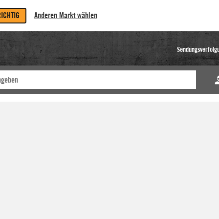
RICHTIG
Anderen Markt wählen
Sendungsverfolg