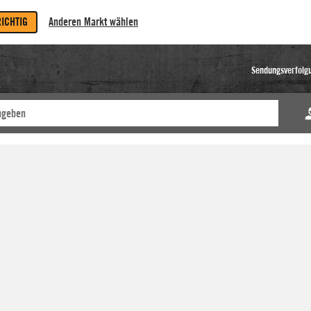
RICHTIG
Anderen Markt wählen
Sendungsverfolg