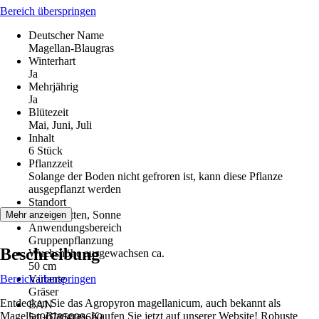
Bereich überspringen
Deutscher Name
Magellan-Blaugras
Winterhart
Ja
Mehrjährig
Ja
Blütezeit
Mai, Juni, Juli
Inhalt
6 Stück
Pflanzzeit
Solange der Boden nicht gefroren ist, kann diese Pflanze
ausgepflanzt werden
Standort
Halbschatten, Sonne
Mehr anzeigen
Anwendungsbereich
Gruppenpflanzung
Beschreibung
Wuchshöhe ausgewachsen ca.
50 cm
Bereich überspringen
Variante
Gräser
Entdecken Sie das Agropyron magellanicum, auch bekannt als
EAN
Magellan-Blaugras. Kaufen Sie jetzt auf unserer Website! Robuste
5400785009680