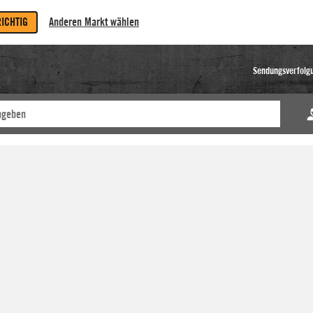
RICHTIG
Anderen Markt wählen
Sendungsverfolg