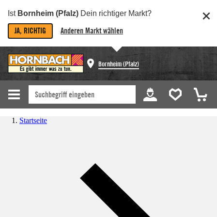
Ist
Bornheim (Pfalz)
Dein richtiger Markt?
JA, RICHTIG
Anderen Markt wählen
Bornheim (Pfalz)
Startseite