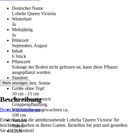
Deutscher Name
Lobelie Queen Victoria
Winterhart
Ja
Mehrjährig
Ja
Blütezeit
September, August
Inhalt
6 Stück
Pflanzzeit
Solange der Boden nicht gefroren ist, kann diese Pflanze
ausgepflanzt werden
Standort
Halbschatten, Sonne
Mehr anzeigen
Größe ohne Topf
10 cm - 15 cm
Beschreibung
Anwendungsbereich
Gruppenpflanzung
Bereich überspringen
Wuchshöhe ausgewachsen ca.
100 cm
Entdecken Sie die atemberaubende Lobelia 'Queen Victoria' für
Variante
leuchtende Farben in Ihrem Garten. Bestellen Sie jetzt und genießen
Staude
Sie die Schönheit!
EAN