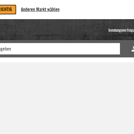
RICHTIG
Anderen Markt wählen
Sendungsverfolg