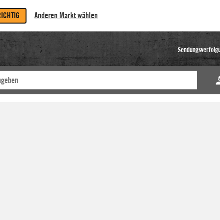
RICHTIG
Anderen Markt wählen
Sendungsverfolg