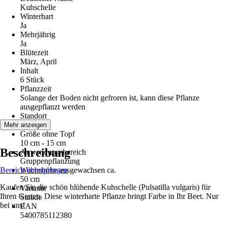
Kuhschelle
Winterhart
Ja
Mehrjährig
Ja
Blütezeit
März, April
Inhalt
6 Stück
Pflanzzeit
Solange der Boden nicht gefroren ist, kann diese Pflanze
ausgepflanzt werden
Standort
Sonne
Mehr anzeigen
Größe ohne Topf
10 cm - 15 cm
Beschreibung
Anwendungsbereich
Gruppenpflanzung
Bereich überspringen
Wuchshöhe ausgewachsen ca.
50 cm
Kaufen Sie die schön blühende Kuhschelle (Pulsatilla vulgaris) für
Variante
Ihren Garten. Diese winterharte Pflanze bringt Farbe in Ihr Beet. Nur
Staude
bei uns!
EAN
5400785112380