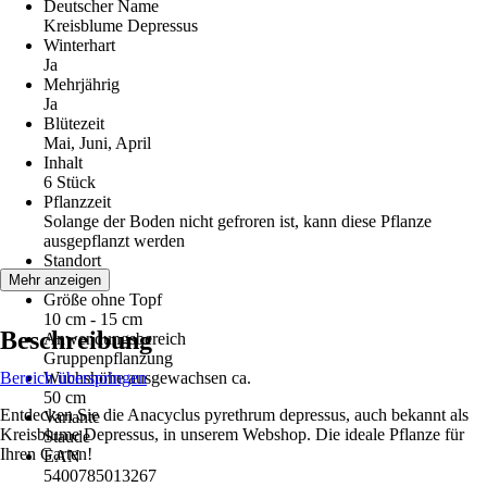
Deutscher Name
Kreisblume Depressus
Winterhart
Ja
Mehrjährig
Ja
Blütezeit
Mai, Juni, April
Inhalt
6 Stück
Pflanzzeit
Solange der Boden nicht gefroren ist, kann diese Pflanze
ausgepflanzt werden
Standort
Sonne
Mehr anzeigen
Größe ohne Topf
10 cm - 15 cm
Beschreibung
Anwendungsbereich
Gruppenpflanzung
Bereich überspringen
Wuchshöhe ausgewachsen ca.
50 cm
Entdecken Sie die Anacyclus pyrethrum depressus, auch bekannt als
Variante
Kreisblume Depressus, in unserem Webshop. Die ideale Pflanze für
Staude
Ihren Garten!
EAN
5400785013267