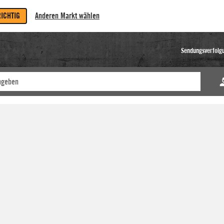
RICHTIG
Anderen Markt wählen
Sendungsverfolg