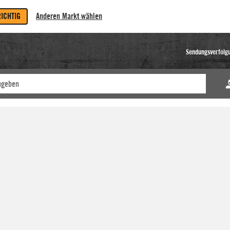
RICHTIG
Anderen Markt wählen
Sendungsverfolg