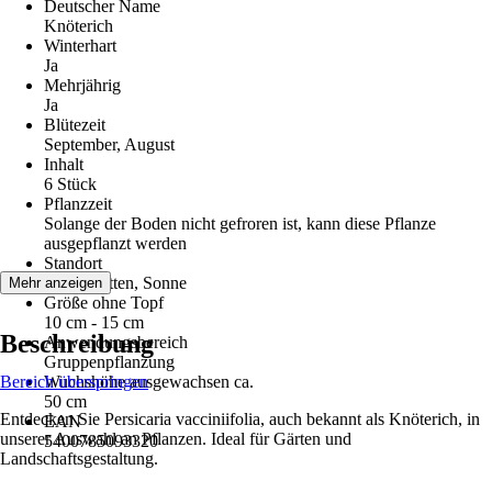
Deutscher Name
Knöterich
Winterhart
Ja
Mehrjährig
Ja
Blütezeit
September, August
Inhalt
6 Stück
Pflanzzeit
Solange der Boden nicht gefroren ist, kann diese Pflanze
ausgepflanzt werden
Standort
Halbschatten, Sonne
Mehr anzeigen
Größe ohne Topf
10 cm - 15 cm
Beschreibung
Anwendungsbereich
Gruppenpflanzung
Bereich überspringen
Wuchshöhe ausgewachsen ca.
50 cm
Entdecken Sie Persicaria vacciniifolia, auch bekannt als Knöterich, in
EAN
unserer Auswahl an Pflanzen. Ideal für Gärten und
5400785093320
Landschaftsgestaltung.