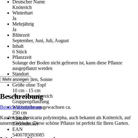
Deutscher Name
Knöterich
Winterhart
Ja
Mehrjährig
Ja
Blütezeit
September, Juni, Juli, August
Inhalt
6 Stück
Pflanzzeit
Solange der Boden nicht gefroren ist, kann diese Pflanze
ausgepflanzt werden
Standort
Halbschatten, Sonne
Mehr anzeigen
Größe ohne Topf
10 cm - 15 cm
Beschreibung
Anwendungsbereich
Gruppenpflanzung
Bereich überspringen
Wuchshöhe ausgewachsen ca.
250 cm
Kaufen Sie Persicaria polymorpha, auch bekannt als Knöterich, auf
Variante
unserer Website. Diese schöne Pflanze ist perfekt für Ihren Garten.
Bodendecker
EAN
5400785093085