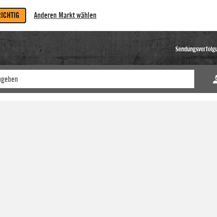
RICHTIG
Anderen Markt wählen
Sendungsverfolg