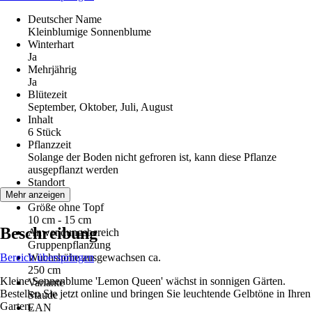
Deutscher Name
Kleinblumige Sonnenblume
Winterhart
Ja
Mehrjährig
Ja
Blütezeit
September, Oktober, Juli, August
Inhalt
6 Stück
Pflanzzeit
Solange der Boden nicht gefroren ist, kann diese Pflanze
ausgepflanzt werden
Standort
Sonne
Mehr anzeigen
Größe ohne Topf
10 cm - 15 cm
Beschreibung
Anwendungsbereich
Gruppenpflanzung
Bereich überspringen
Wuchshöhe ausgewachsen ca.
250 cm
Kleine Sonnenblume 'Lemon Queen' wächst in sonnigen Gärten.
Variante
Bestellen Sie jetzt online und bringen Sie leuchtende Gelbtöne in Ihren
Staude
Garten.
EAN