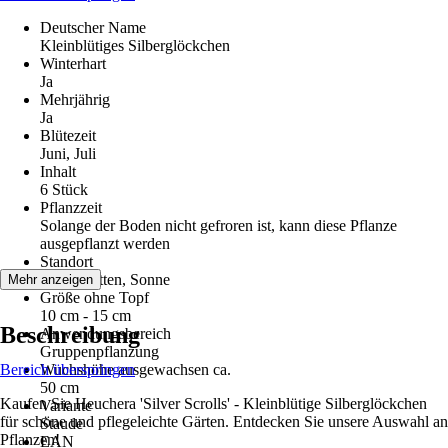
Deutscher Name
Kleinblütiges Silberglöckchen
Winterhart
Ja
Mehrjährig
Ja
Blütezeit
Juni, Juli
Inhalt
6 Stück
Pflanzzeit
Solange der Boden nicht gefroren ist, kann diese Pflanze
ausgepflanzt werden
Standort
Halbschatten, Sonne
Mehr anzeigen
Größe ohne Topf
10 cm - 15 cm
Beschreibung
Anwendungsbereich
Gruppenpflanzung
Bereich überspringen
Wuchshöhe ausgewachsen ca.
50 cm
Kaufen Sie Heuchera 'Silver Scrolls' - Kleinblütige Silberglöckchen
Variante
für schöne und pflegeleichte Gärten. Entdecken Sie unsere Auswahl an
Staude
Pflanzen!
EAN