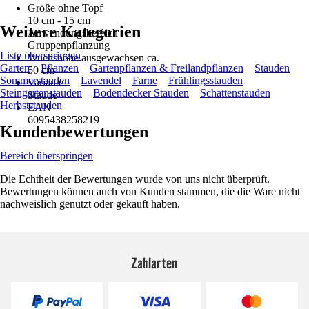
Größe ohne Topf
10 cm - 15 cm
Weitere Kategorien
Anwendungsbereich
Gruppenpflanzung
Liste überspringen
Wuchshöhe ausgewachsen ca.
Garten
Pflanzen
Gartenpflanzen & Freilandpflanzen
Stauden
50 cm
Sommerstauden
Lavendel
Farne
Frühlingsstauden
Variante
Steingartenstauden
Bodendecker Stauden
Schattenstauden
Staude
Herbststauden
EAN
6095438258219
Kundenbewertungen
Bereich überspringen
Die Echtheit der Bewertungen wurde von uns nicht überprüft.
Bewertungen können auch von Kunden stammen, die die Ware nicht
nachweislich genutzt oder gekauft haben.
Zahlarten