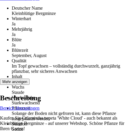
Deutscher Name
Kleinblütige Bergminze
Winterhart
Ja
Mehrjährig
Ja
Blüte
Ja
Blütezeit
September, August
Qualität
Im Topf gewachsen – vollständig durchwurzelt, ganzjährig
pflanzbar, sehr sicheres Anwachsen
Inhalt
6 Stück
Mehr anzeigen
Wuchs
Staude
Beschreibung
Wuchsstärke
Starkwachsend
Bereich überspringen
Pflanzzeit
Solange der Boden nicht gefroren ist, kann diese Pflanze
Kaufen Sie Calamintha nepeta 'White Cloud' - auch bekannt als
ausgepflanzt werden
Kleinblütige Bergminze - auf unserer Webshop. Schöne Pflanze für
Standort
Ihren Garten!
Sonne