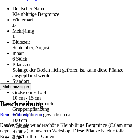
Deutscher Name
Kleinblütige Bergminze
Winterhart
Ja
Mehrjährig
Ja
Blütezeit
September, August
Inhalt
6 Stück
Pflanzzeit
Solange der Boden nicht gefroren ist, kann diese Pflanze
ausgepflanzt werden
Standort
Sonne
Mehr anzeigen
Größe ohne Topf
10 cm - 15 cm
Beschreibung
Anwendungsbereich
Gruppenpflanzung
Bereich überspringen
Wuchshöhe ausgewachsen ca.
100 cm
Kaufen Sie die wunderschöne Kleinblütige Bergminze (Calamintha
Variante
nepeta nepeta) in unserem Webshop. Diese Pflanze ist eine tolle
Staude
Ergänzung für Ihren Garten.
EAN