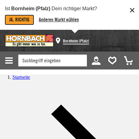
Ist
Bornheim (Pfalz)
Dein richtiger Markt?
JA, RICHTIG
Anderen Markt wählen
Bornheim (Pfalz)
Startseite