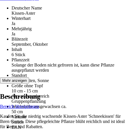
Deutscher Name
Kissen-Aster
Winterhart
Ja
Mehrjährig
Ja
Blütezeit
September, Oktober
Inhalt
6 Stück
Pflanzzeit
Solange der Boden nicht gefroren ist, kann diese Pflanze
ausgepflanzt werden
Standort
Halbschatten, Sonne
Mehr anzeigen
Größe ohne Topf
10 cm - 15 cm
Beschreibung
Anwendungsbereich
Gruppenpflanzung
Bereich überspringen
Wuchshöhe ausgewachsen ca.
50 cm
Kaufen Sie die niedrig wachsende Kissen-Aster 'Schneekissen' für
Variante
Ihren Garten. Diese pflegeleichte Pflanze blüht reichlich und ist ideal
Staude
für Beete und Rabatten.
EAN