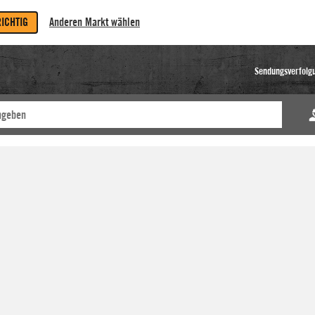
RICHTIG
Anderen Markt wählen
Sendungsverfolg