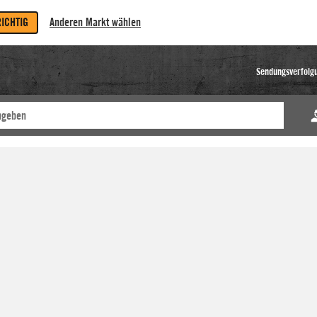
RICHTIG
Anderen Markt wählen
Sendungsverfolg