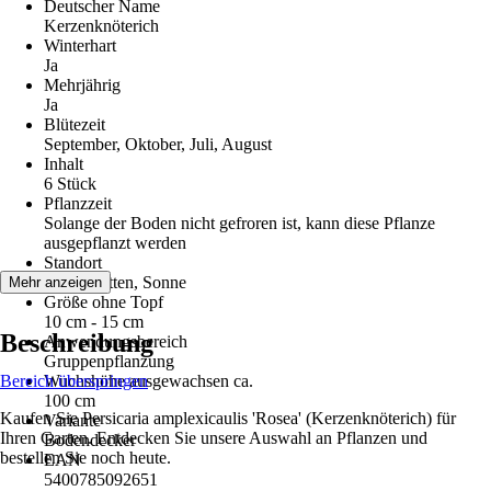
Deutscher Name
Kerzenknöterich
Winterhart
Ja
Mehrjährig
Ja
Blütezeit
September, Oktober, Juli, August
Inhalt
6 Stück
Pflanzzeit
Solange der Boden nicht gefroren ist, kann diese Pflanze
ausgepflanzt werden
Standort
Halbschatten, Sonne
Mehr anzeigen
Größe ohne Topf
10 cm - 15 cm
Beschreibung
Anwendungsbereich
Gruppenpflanzung
Bereich überspringen
Wuchshöhe ausgewachsen ca.
100 cm
Kaufen Sie Persicaria amplexicaulis 'Rosea' (Kerzenknöterich) für
Variante
Ihren Garten. Entdecken Sie unsere Auswahl an Pflanzen und
Bodendecker
bestellen Sie noch heute.
EAN
5400785092651