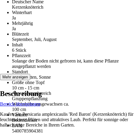
Deutscher Name
Kerzenknöterich
Winterhart
Ja
Mehrjährig
Ja
Blütezeit
September, Juli, August
Inhalt
6 Stück
Pflanzzeit
Solange der Boden nicht gefroren ist, kann diese Pflanze
ausgepflanzt werden
Standort
Halbschatten, Sonne
Mehr anzeigen
Größe ohne Topf
10 cm - 15 cm
Beschreibung
Anwendungsbereich
Gruppenpflanzung
Bereich überspringen
Wuchshöhe ausgewachsen ca.
100 cm
Kaufen Sie Persicaria amplexicaulis 'Red Baron' (Kerzenknöterich) für
Variante
leuchtend rote Blüten und attraktives Laub. Perfekt für sonnige oder
Bodendecker
halbschattige Bereiche in Ihrem Garten.
EAN
5400785904381