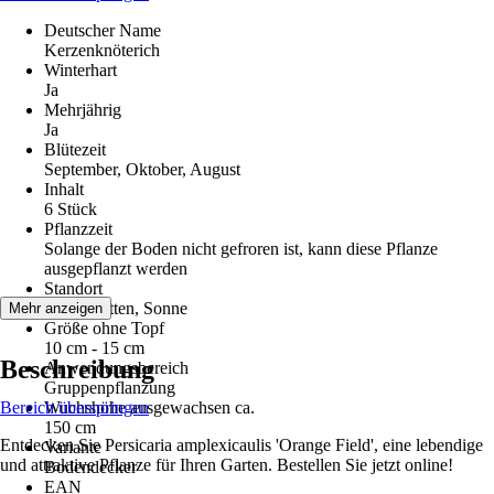
Deutscher Name
Kerzenknöterich
Winterhart
Ja
Mehrjährig
Ja
Blütezeit
September, Oktober, August
Inhalt
6 Stück
Pflanzzeit
Solange der Boden nicht gefroren ist, kann diese Pflanze
ausgepflanzt werden
Standort
Halbschatten, Sonne
Mehr anzeigen
Größe ohne Topf
10 cm - 15 cm
Beschreibung
Anwendungsbereich
Gruppenpflanzung
Bereich überspringen
Wuchshöhe ausgewachsen ca.
150 cm
Entdecken Sie Persicaria amplexicaulis 'Orange Field', eine lebendige
Variante
und attraktive Pflanze für Ihren Garten. Bestellen Sie jetzt online!
Bodendecker
EAN