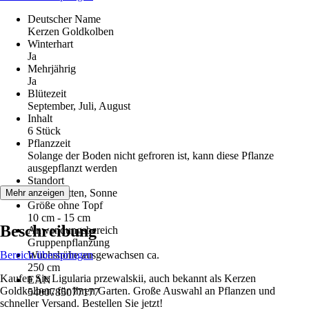
Deutscher Name
Kerzen Goldkolben
Winterhart
Ja
Mehrjährig
Ja
Blütezeit
September, Juli, August
Inhalt
6 Stück
Pflanzzeit
Solange der Boden nicht gefroren ist, kann diese Pflanze
ausgepflanzt werden
Standort
Halbschatten, Sonne
Mehr anzeigen
Größe ohne Topf
10 cm - 15 cm
Beschreibung
Anwendungsbereich
Gruppenpflanzung
Bereich überspringen
Wuchshöhe ausgewachsen ca.
250 cm
Kaufen Sie Ligularia przewalskii, auch bekannt als Kerzen
EAN
Goldkolben, für Ihren Garten. Große Auswahl an Pflanzen und
5400785077177
schneller Versand. Bestellen Sie jetzt!