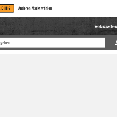
RICHTIG
Anderen Markt wählen
Sendungsverfolg