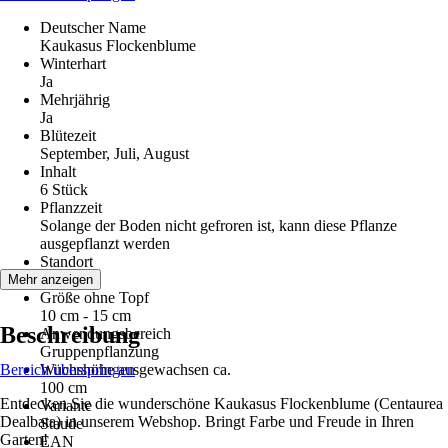
Deutscher Name
Kaukasus Flockenblume
Winterhart
Ja
Mehrjährig
Ja
Blütezeit
September, Juli, August
Inhalt
6 Stück
Pflanzzeit
Solange der Boden nicht gefroren ist, kann diese Pflanze
ausgepflanzt werden
Standort
Sonne
Mehr anzeigen
Größe ohne Topf
10 cm - 15 cm
Beschreibung
Anwendungsbereich
Gruppenpflanzung
Bereich überspringen
Wuchshöhe ausgewachsen ca.
100 cm
Entdecken Sie die wunderschöne Kaukasus Flockenblume (Centaurea
Variante
Dealbata) in unserem Webshop. Bringt Farbe und Freude in Ihren
Staude
Garten!
EAN