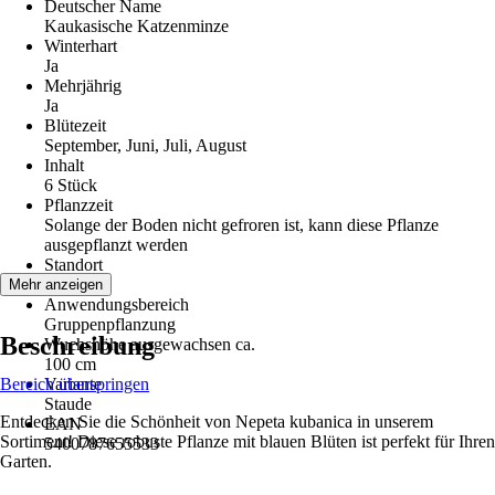
Deutscher Name
Kaukasische Katzenminze
Winterhart
Ja
Mehrjährig
Ja
Blütezeit
September, Juni, Juli, August
Inhalt
6 Stück
Pflanzzeit
Solange der Boden nicht gefroren ist, kann diese Pflanze
ausgepflanzt werden
Standort
Sonne
Mehr anzeigen
Anwendungsbereich
Gruppenpflanzung
Beschreibung
Wuchshöhe ausgewachsen ca.
100 cm
Bereich überspringen
Variante
Staude
Entdecken Sie die Schönheit von Nepeta kubanica in unserem
EAN
Sortiment! Diese robuste Pflanze mit blauen Blüten ist perfekt für Ihren
5400787655533
Garten.