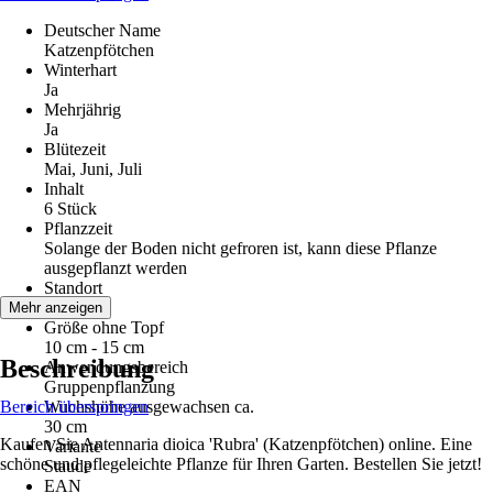
Deutscher Name
Katzenpfötchen
Winterhart
Ja
Mehrjährig
Ja
Blütezeit
Mai, Juni, Juli
Inhalt
6 Stück
Pflanzzeit
Solange der Boden nicht gefroren ist, kann diese Pflanze
ausgepflanzt werden
Standort
Sonne
Mehr anzeigen
Größe ohne Topf
10 cm - 15 cm
Beschreibung
Anwendungsbereich
Gruppenpflanzung
Bereich überspringen
Wuchshöhe ausgewachsen ca.
30 cm
Kaufen Sie Antennaria dioica 'Rubra' (Katzenpfötchen) online. Eine
Variante
schöne und pflegeleichte Pflanze für Ihren Garten. Bestellen Sie jetzt!
Staude
EAN