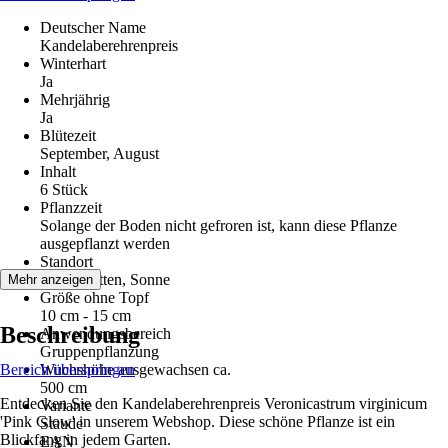
Deutscher Name
Kandelaberehrenpreis
Winterhart
Ja
Mehrjährig
Ja
Blütezeit
September, August
Inhalt
6 Stück
Pflanzzeit
Solange der Boden nicht gefroren ist, kann diese Pflanze
ausgepflanzt werden
Standort
Halbschatten, Sonne
Mehr anzeigen
Größe ohne Topf
10 cm - 15 cm
Beschreibung
Anwendungsbereich
Gruppenpflanzung
Bereich überspringen
Wuchshöhe ausgewachsen ca.
500 cm
Entdecken Sie den Kandelaberehrenpreis Veronicastrum virginicum
Variante
'Pink Glow' in unserem Webshop. Diese schöne Pflanze ist ein
Staude
Blickfang in jedem Garten.
EAN