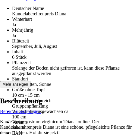
Deutscher Name
Kandelaberehrenpreis Diana
Winterhart
Ja
Mehrjährig
Ja
Blütezeit
September, Juli, August
Inhalt
6 Stück
Pflanzzeit
Solange der Boden nicht gefroren ist, kann diese Pflanze
ausgepflanzt werden
Standort
Halbschatten, Sonne
Mehr anzeigen
Größe ohne Topf
10 cm - 15 cm
Beschreibung
Anwendungsbereich
Gruppenpflanzung
Bereich überspringen
Wuchshöhe ausgewachsen ca.
100 cm
Kaufe Veronicastrum virginicum 'Diana' online. Der
Variante
Kandelaberehrenpreis Diana ist eine schöne, pflegeleichte Pflanze für
Staude
deinen Garten. Hol dir sie jetzt!
EAN