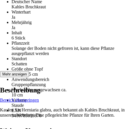
Deutscher Name
Kahles Bruchkraut
Winterhart
Ja
Mehrjährig
Ja
Inhalt
6 Stück
Pflanzzeit
Solange der Boden nicht gefroren ist, kann diese Pflanze
ausgepflanzt werden
Standort
Schatten
Größe ohne Topf
10 cm - 15 cm
Mehr anzeigen
Anwendungsbereich
Gruppenpflanzung
Beschreibung
Wuchshöhe ausgewachsen ca.
10 cm
Bereich überspringen
Variante
Staude
Kaufen Sie Herniaria glabra, auch bekannt als Kahles Bruchkraut, in
EAN
unserem Webshop. Eine pflegeleichte Pflanze für Ihren Garten.
5400785059876