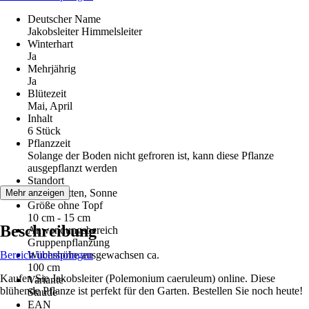
Deutscher Name
Jakobsleiter Himmelsleiter
Winterhart
Ja
Mehrjährig
Ja
Blütezeit
Mai, April
Inhalt
6 Stück
Pflanzzeit
Solange der Boden nicht gefroren ist, kann diese Pflanze
ausgepflanzt werden
Standort
Halbschatten, Sonne
Mehr anzeigen
Größe ohne Topf
10 cm - 15 cm
Beschreibung
Anwendungsbereich
Gruppenpflanzung
Bereich überspringen
Wuchshöhe ausgewachsen ca.
100 cm
Kaufen Sie Jakobsleiter (Polemonium caeruleum) online. Diese
Variante
blühende Pflanze ist perfekt für den Garten. Bestellen Sie noch heute!
Staude
EAN