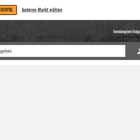
RICHTIG
Anderen Markt wählen
Sendungsverfolg