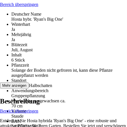
Bereich überspringen
Deutscher Name
Hosta hybr. 'Ryan's Big One'
Winterhart
Ja
Mehrjährig
Ja
Blütezeit
Juli, August
Inhalt
6 Stück
Pflanzzeit
Solange der Boden nicht gefroren ist, kann diese Pflanze
ausgepflanzt werden
Standort
Schatten, Halbschatten
Mehr anzeigen
Anwendungsbereich
Gruppenpflanzung
Beschreibung
Wuchshöhe ausgewachsen ca.
70 cm
Bereich überspringen
Variante
Staude
Entdecken Sie Hosta hybrida 'Ryan's Big One' - eine robuste und
EAN
attraktive Pflanze für Ihren Garten. Bestellen Sie jetzt und verschönern
5400787145614