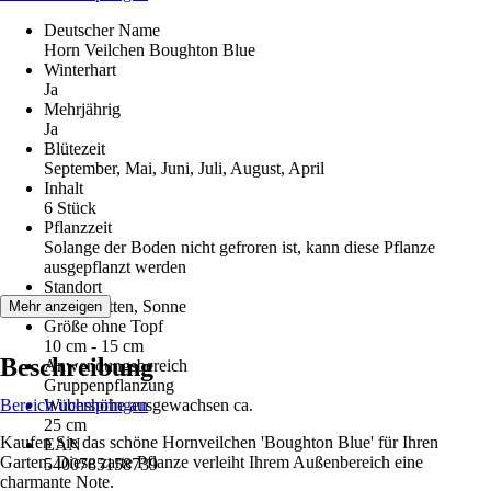
Deutscher Name
Horn Veilchen Boughton Blue
Winterhart
Ja
Mehrjährig
Ja
Blütezeit
September, Mai, Juni, Juli, August, April
Inhalt
6 Stück
Pflanzzeit
Solange der Boden nicht gefroren ist, kann diese Pflanze
ausgepflanzt werden
Standort
Halbschatten, Sonne
Mehr anzeigen
Größe ohne Topf
10 cm - 15 cm
Beschreibung
Anwendungsbereich
Gruppenpflanzung
Bereich überspringen
Wuchshöhe ausgewachsen ca.
25 cm
Kaufen Sie das schöne Hornveilchen 'Boughton Blue' für Ihren
EAN
Garten. Diese zarte Pflanze verleiht Ihrem Außenbereich eine
5400785158739
charmante Note.