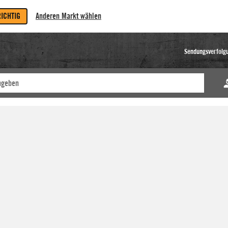
RICHTIG
Anderen Markt wählen
Sendungsverfolg