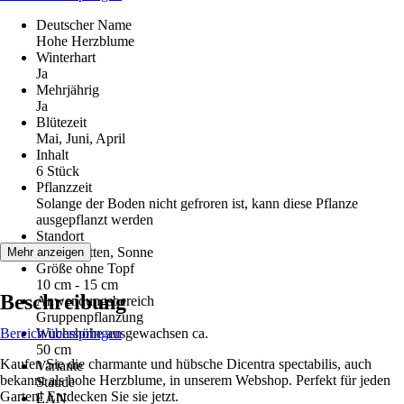
Deutscher Name
Hohe Herzblume
Winterhart
Ja
Mehrjährig
Ja
Blütezeit
Mai, Juni, April
Inhalt
6 Stück
Pflanzzeit
Solange der Boden nicht gefroren ist, kann diese Pflanze
ausgepflanzt werden
Standort
Halbschatten, Sonne
Mehr anzeigen
Größe ohne Topf
10 cm - 15 cm
Beschreibung
Anwendungsbereich
Gruppenpflanzung
Bereich überspringen
Wuchshöhe ausgewachsen ca.
50 cm
Kaufen Sie die charmante und hübsche Dicentra spectabilis, auch
Variante
bekannt als hohe Herzblume, in unserem Webshop. Perfekt für jeden
Staude
Garten! Entdecken Sie sie jetzt.
EAN