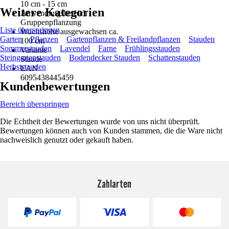
10 cm - 15 cm
Weitere Kategorien
Anwendungsbereich
Gruppenpflanzung
Liste überspringen
Wuchshöhe ausgewachsen ca.
Garten
Pflanzen
Gartenpflanzen & Freilandpflanzen
Stauden
100 cm
Sommerstauden
Lavendel
Farne
Frühlingsstauden
Variante
Steingartenstauden
Bodendecker Stauden
Schattenstauden
Staude
Herbststauden
EAN
6095438445459
Kundenbewertungen
Bereich überspringen
Die Echtheit der Bewertungen wurde von uns nicht überprüft.
Bewertungen können auch von Kunden stammen, die die Ware nicht
nachweislich genutzt oder gekauft haben.
Zahlarten