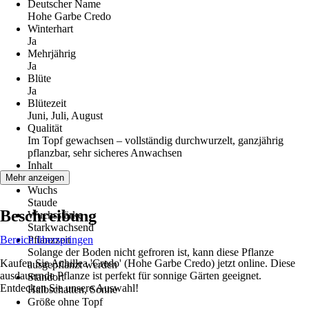
Deutscher Name
Hohe Garbe Credo
Winterhart
Ja
Mehrjährig
Ja
Blüte
Ja
Blütezeit
Juni, Juli, August
Qualität
Im Topf gewachsen – vollständig durchwurzelt, ganzjährig
pflanzbar, sehr sicheres Anwachsen
Inhalt
6 Stück
Mehr anzeigen
Wuchs
Staude
Beschreibung
Wuchsstärke
Starkwachsend
Bereich überspringen
Pflanzzeit
Solange der Boden nicht gefroren ist, kann diese Pflanze
Kaufen Sie Achillea 'Credo' (Hohe Garbe Credo) jetzt online. Diese
ausgepflanzt werden
ausdauernde Pflanze ist perfekt für sonnige Gärten geeignet.
Standort
Entdecken Sie unsere Auswahl!
Halbschatten, Sonne
Größe ohne Topf