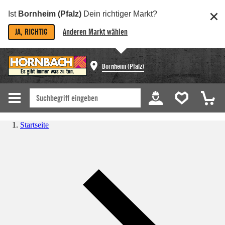
Ist
Bornheim (Pfalz)
Dein richtiger Markt?
JA, RICHTIG
Anderen Markt wählen
Bornheim (Pfalz)
Startseite