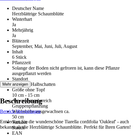
Deutscher Name
Herzblättrige Schaumblütte
Winterhart
Ja
Mehrjährig
Ja
Blütezeit
September, Mai, Juni, Juli, August
Inhalt
6 Stück
Pflanzzeit
Solange der Boden nicht gefroren ist, kann diese Pflanze
ausgepflanzt werden
Standort
Schatten, Halbschatten
Mehr anzeigen
Größe ohne Topf
10 cm - 15 cm
Beschreibung
Anwendungsbereich
Gruppenpflanzung
Bereich überspringen
Wuchshöhe ausgewachsen ca.
50 cm
Entdecken Sie die wunderschöne Tiarella cordifolia 'Oakleaf' - auch
Variante
bekannt als die Herzblättrige Schaumblütte. Perfekt für Ihren Garten!
Staude
EAN