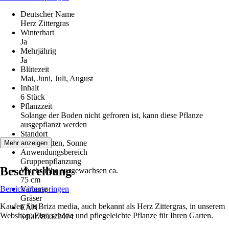
Deutscher Name
Herz Zittergras
Winterhart
Ja
Mehrjährig
Ja
Blütezeit
Mai, Juni, Juli, August
Inhalt
6 Stück
Pflanzzeit
Solange der Boden nicht gefroren ist, kann diese Pflanze
ausgepflanzt werden
Standort
Halbschatten, Sonne
Mehr anzeigen
Anwendungsbereich
Gruppenpflanzung
Beschreibung
Wuchshöhe ausgewachsen ca.
75 cm
Bereich überspringen
Variante
Gräser
Kaufen Sie Briza media, auch bekannt als Herz Zittergras, in unserem
EAN
Webshop. Eine schöne und pflegeleichte Pflanze für Ihren Garten.
5400785022474