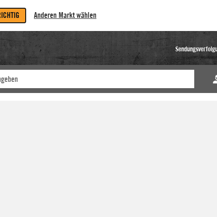
RICHTIG
Anderen Markt wählen
Sendungsverfolg