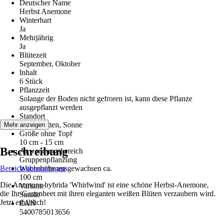
Deutscher Name
Herbst Anemone
Winterhart
Ja
Mehrjährig
Ja
Blütezeit
September, Oktober
Inhalt
6 Stück
Pflanzzeit
Solange der Boden nicht gefroren ist, kann diese Pflanze
ausgepflanzt werden
Standort
Halbschatten, Sonne
Mehr anzeigen
Größe ohne Topf
10 cm - 15 cm
Beschreibung
Anwendungsbereich
Gruppenpflanzung
Bereich überspringen
Wuchshöhe ausgewachsen ca.
100 cm
Die Anemone hybrida 'Whirlwind' ist eine schöne Herbst-Anemone,
Variante
die Ihr Gartenbeet mit ihren eleganten weißen Blüten verzaubern wird.
Staude
Jetzt erhältlich!
EAN
5400785013656