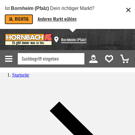
Ist
Bornheim (Pfalz)
Dein richtiger Markt?
JA, RICHTIG
Anderen Markt wählen
Bornheim (Pfalz)
Startseite