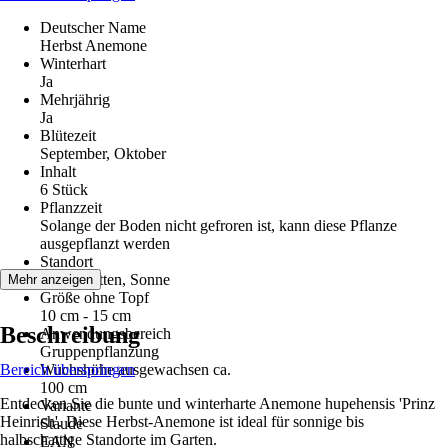
Deutscher Name
Herbst Anemone
Winterhart
Ja
Mehrjährig
Ja
Blütezeit
September, Oktober
Inhalt
6 Stück
Pflanzzeit
Solange der Boden nicht gefroren ist, kann diese Pflanze
ausgepflanzt werden
Standort
Halbschatten, Sonne
Mehr anzeigen
Größe ohne Topf
10 cm - 15 cm
Beschreibung
Anwendungsbereich
Gruppenpflanzung
Bereich überspringen
Wuchshöhe ausgewachsen ca.
100 cm
Entdecken Sie die bunte und winterharte Anemone hupehensis 'Prinz
Variante
Heinrich'. Diese Herbst-Anemone ist ideal für sonnige bis
Staude
halbschattige Standorte im Garten.
EAN