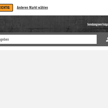
RICHTIG
Anderen Markt wählen
Sendungsverfolg