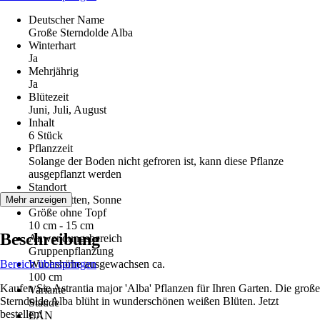
Deutscher Name
Große Sterndolde Alba
Winterhart
Ja
Mehrjährig
Ja
Blütezeit
Juni, Juli, August
Inhalt
6 Stück
Pflanzzeit
Solange der Boden nicht gefroren ist, kann diese Pflanze
ausgepflanzt werden
Standort
Halbschatten, Sonne
Mehr anzeigen
Größe ohne Topf
10 cm - 15 cm
Beschreibung
Anwendungsbereich
Gruppenpflanzung
Bereich überspringen
Wuchshöhe ausgewachsen ca.
100 cm
Kaufen Sie Astrantia major 'Alba' Pflanzen für Ihren Garten. Die große
Variante
Sterndolde Alba blüht in wunderschönen weißen Blüten. Jetzt
Staude
bestellen!
EAN