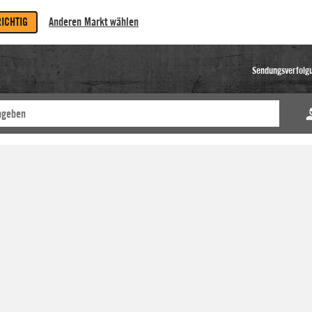
RICHTIG
Anderen Markt wählen
Sendungsverfolg